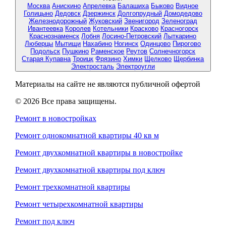
Москва
Анискино
Апрелевка
Балашиха
Быково
Видное
Голицыно
Дедовск
Дзержинск
Долгопрудный
Домодедово
Железнодорожный
Жуковский
Звенигород
Зеленоград
Ивантеевка
Королев
Котельники
Красково
Красногорск
Краснознаменск
Лобня
Лосино-Петровский
Лыткарино
Люберцы
Мытищи
Нахабино
Ногинск
Одинцово
Пирогово
Подольск
Пушкино
Раменское
Реутов
Солнечногорск
Старая Купавна
Троицк
Фрязино
Химки
Щелково
Щербинка
Электросталь
Электроугли
Материалы на сайте не являются публичной офертой
© 2026 Все права защищены.
Ремонт в новостройках
Ремонт однокомнатной квартиры 40 кв м
Ремонт двухкомнатной квартиры в новостройке
Ремонт двухкомнатной квартиры под ключ
Ремонт трехкомнатной квартиры
Ремонт четырехкомнатной квартиры
Ремонт под ключ