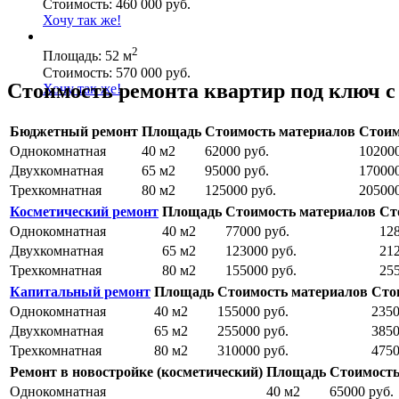
Стоимость: 460 000 руб.
Хочу так же!
2
Площадь: 52 м
Стоимость: 570 000 руб.
Стоимость ремонта квартир под ключ с
Хочу так же!
Бюджетный ремонт
Площадь
Стоимость материалов
Стоим
Однокомнатная
40 м2
62000 руб.
102000
Двухкомнатная
65 м2
95000 руб.
170000
Трехкомнатная
80 м2
125000 руб.
205000
Косметический ремонт
Площадь
Стоимость материалов
Ст
Однокомнатная
40 м2
77000 руб.
128
Двухкомнатная
65 м2
123000 руб.
212
Трехкомнатная
80 м2
155000 руб.
255
Капитальный ремонт
Площадь
Стоимость материалов
Сто
Однокомнатная
40 м2
155000 руб.
2350
Двухкомнатная
65 м2
255000 руб.
3850
Трехкомнатная
80 м2
310000 руб.
4750
Ремонт в новостройке (косметический)
Площадь
Стоимость
Однокомнатная
40 м2
65000 руб.