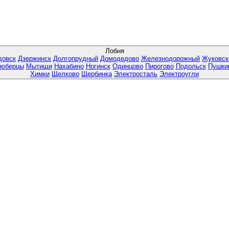
Лобня
довск
Дзержинск
Долгопрудный
Домодедово
Железнодорожный
Жуковск
юберцы
Мытищи
Нахабино
Ногинск
Одинцово
Пирогово
Подольск
Пушки
Химки
Щелково
Щербинка
Электросталь
Электроугли