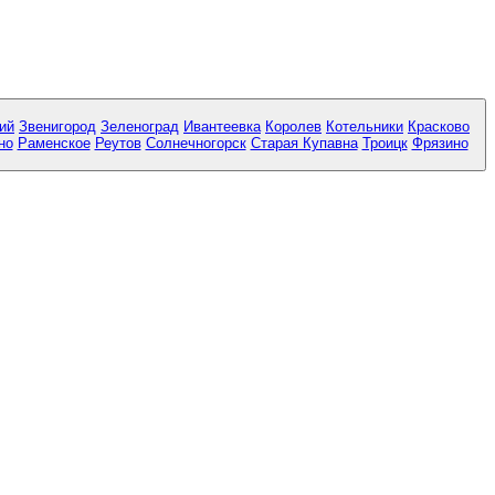
ий
Звенигород
Зеленоград
Ивантеевка
Королев
Котельники
Красково
но
Раменское
Реутов
Солнечногорск
Старая Купавна
Троицк
Фрязино